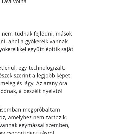
 Tavi Voina
t nem tudnak fejlődni, mások
i, ahol a gyökereik vannak.
ökereikkel együtt építik saját
lenül, egy technologizált,
vészek szerint a legjobb képet
meleg és lágy. Az arany óra
ódnak, a beszélt nyelvtől
őadásomban megpróbáltam
hoz, amelyhez nem tartozik,
nk vannak egymással szemben,
gy csoportidentitásról