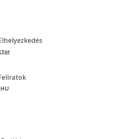
Elhelyezkedés
ctor
Feliratok
 HU