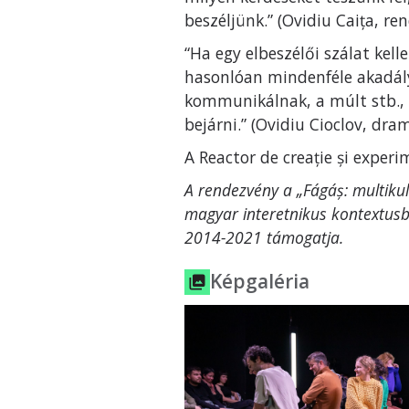
beszéljünk.” (Ovidiu Caița, re
“Ha egy elbeszélői szálat kel
hasonlóan mindenféle akadály
kommunikálnak, a múlt stb., c
bejárni.” (Ovidiu Cioclov, dra
A Reactor de creație și exper
A rendezvény a „Fágáș: multikul
magyar interetnikus kontextusb
2014-2021 támogatja.
Képgaléria