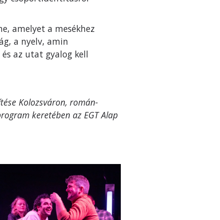
nne, amelyet a mesékhez
ág, a nyelv, amin
és az utat gyalog kell
sítése Kolozsváron, román-
 program keretében az EGT Alap