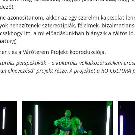
ndező)
lene azonosítanom, akkor az egy szerelmi kapcsolat le
ok nehezítenek: sztereotípiák, félelmek, bizalmatlans
sakhogy itt, a mi előadásunkban hiányzik a táltos ló, 
maturg)
iment és a Váróterem Projekt koprodukciója.
turális perspektívák – a kulturális vállalkozói szellem erő
an elnevezésű” projekt része. A projektet a RO-CULTURA