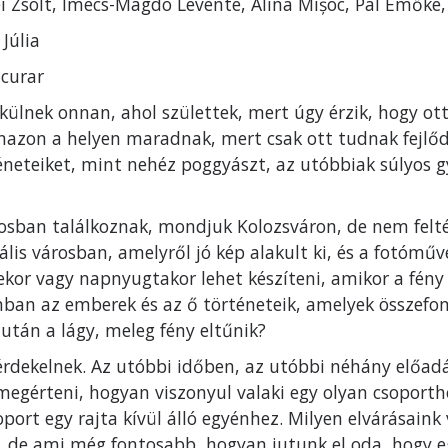
i Zsolt, Imecs-Magdó Levente, Alina Mișoc, Pál Emőke,
 Júlia
ăcurar
ülnek onnan, ahol születtek, mert úgy érzik, hogy ot
nazon a helyen maradnak, mert csak ott tudnak fejlődn
téneteiket, mint nehéz poggyászt, az utóbbiak súlyos gy
sban találkoznak, mondjuk Kolozsváron, de nem feltét
urális városban, amelyről jó kép alakult ki, és a fotómű
ekor vagy napnyugtakor lehet készíteni, amikor a fény 
nban az emberek és az ő történeteik, amelyek összefon
iután a lágy, meleg fény eltűnik?
 érdekelnek. Az utóbbi időben, az utóbbi néhány el
megérteni, hogyan viszonyul valaki egy olyan csoport
oport egy rajta kívül álló egyénhez. Milyen elvárásai
l, de ami még fontosabb, hogyan jutunk el oda, hogy e