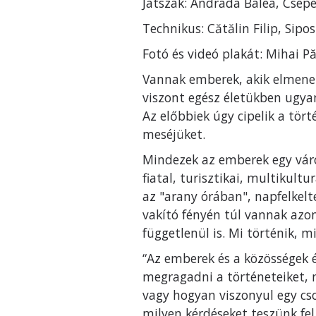
Játszák: Andrada Balea, Csepe
Technikus: Cătălin Filip, Sipos
Fotó és videó plakát: Mihai P
Vannak emberek, akik elmenek
viszont egész életükben ugya
Az előbbiek úgy cipelik a tör
meséjüket.
Mindezek az emberek egy váro
fiatal, turisztikai, multikult
az "arany órában", napfelkelt
vakító fényén túl vannak azo
függetlenül is. Mi történik, m
“Az emberek és a közösségek
megragadni a történeteiket, 
vagy hogyan viszonyul egy cs
milyen kérdéseket teszünk fe