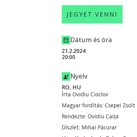
JEGYET VENNI
Dátum és óra
21.2.2024
20:00
Nyelv
RO, HU
Írta Ovidiu Cioclov
Magyar fordítás: Csepei Zsolt
Rendezte: Ovidiu Caița
Díszlet: Mihai Păcurar