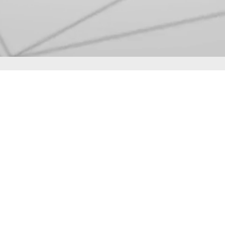
BÖNGÉSZÉS
Főoldal
A projektről
Partnerek
Program
Kapcsolat
Archívum
Hírek